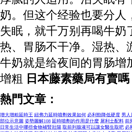
奶。但这个经验也要分人
失眠，就千万别再喝牛奶
热、胃肠不干净。湿热、
牛奶就是给夜间的胃肠增
增粗
日本藤素藥局有賣嗎
熱門文章：
增大增粗延時王
紐弗力延時噴劑效果如何
必利勁降低硬度
男人
部位示意圖
姿勢圖解108
延時噴劑的作用是什麼
犀利士配料
前
日常生活中哪些食物補腎壯陽
取前列腺液可以讓女醫生取吧
必