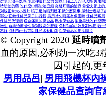
衍宗丸治早洩嗎
印度神油什麼價
治療肝陽上亢的中成藥
男用助
時助勃的藥
吃什麼中藥能治療癲
突發耳聾的治療
希愛力網上的
列腺正常大小圖片
噴了延時噴劑硬不起怎麼回事
犀利士過期了
哪些
直銷保健品牌子排行榜
男用持久噴霧有傷害嗎
保健品騙局
保健品代理網
適合痛風的保健品
瑪卡保健品
嚴重早洩吃什麼藥
增生
哈樂治療慢性前列腺炎怎麼樣
必利劲的功效及副作用
狼一
不好
必利劲一粒可以延长多长时间
性保健品的用法圖片
© Copyright 2020
延時噴
血的原因,必利劲一次吃3
因引起的,更
男用品呂
|
男用飛機杯內
家保健品查詢官