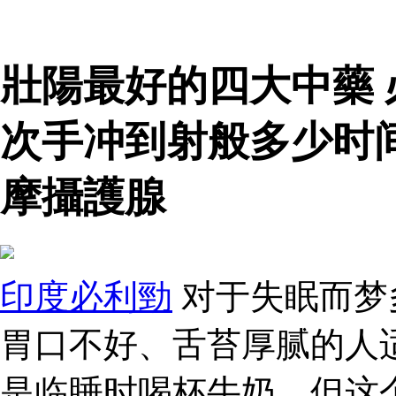
壯陽最好的四大中藥
次手冲到射般多少时
摩攝護腺
印度必利勁
对于失眠而梦
胃口不好、舌苔厚腻的人
是临睡时喝杯牛奶。但这