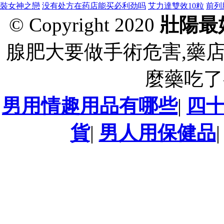
裝女神之戀
没有处方在药店能买必利劲吗
艾力達雙效10粒
前列
© Copyright 2020
壯陽最
腺肥大要做手術危害,藥
麼藥吃了
男用情趣用品有哪些
|
四
貨
|
男人用保健品