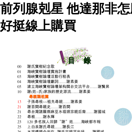
前列腺剋星 他達那非怎
好挺線上購買