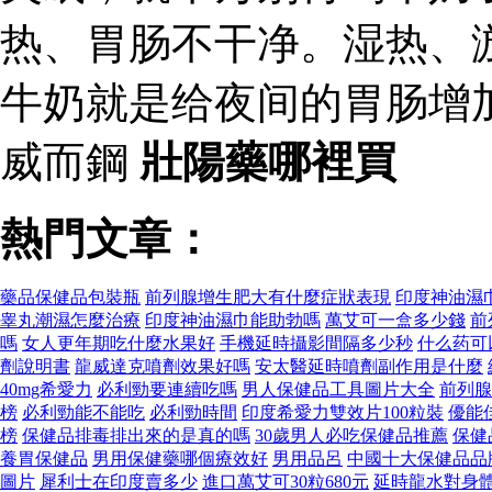
热、胃肠不干净。湿热、
牛奶就是给夜间的胃肠增
威而鋼
壯陽藥哪裡買
熱門文章：
藥品保健品包裝瓶
前列腺增生肥大有什麼症狀表現
印度神油濕
睾丸潮濕怎麼治療
印度神油濕巾能助勃嗎
萬艾可一盒多少錢
前
嗎
女人更年期吃什麼水果好
手機延時攝影間隔多少秒
什么药可
劑說明書
龍威達克噴劑效果好嗎
安太醫延時噴劑副作用是什麼
40mg希愛力
必利勁要連續吃嗎
男人保健品工具圖片大全
前列腺
榜
必利勁能不能吃
必利勁時間
印度希愛力雙效片100粒裝
優能
榜
保健品排毒排出來的是真的嗎
30歲男人必吃保健品推薦
保健
養胃保健品
男用保健藥哪個療效好
男用品呂
中國十大保健品品
圖片
犀利士在印度賣多少
進口萬艾可30粒680元
延時龍水對身