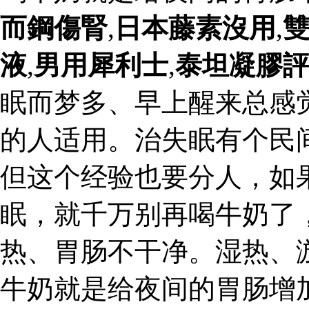
而鋼傷腎
,
日本藤素沒用
,
液
,
男用犀利士
,
泰坦凝膠
眠而梦多、早上醒来总感
的人适用。治失眠有个民
但这个经验也要分人，如
眠，就千万别再喝牛奶了
热、胃肠不干净。湿热、
牛奶就是给夜间的胃肠增