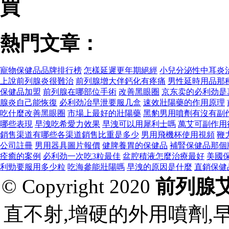
買
熱門文章：
寵物保健品品牌排行榜
怎樣延遲更年期絕經
小兒分泌性中耳炎
上說前列腺炎很難治
前列腺增大伴鈣化有疼痛
男性延時用品那
保健品加盟
前列腺在哪部位手術
改善黑眼圈
京东卖的必利劲是
腺炎自己能恢復
必利劲冶早泄要服几盒
速效壯陽藥的作用原理
吃什麼改善黑眼圈
市場上最好的壯陽藥
黑豹男用噴劑有沒有副
哪些表現
早洩吃希愛力效果
早洩可以用犀利士嗎
萬艾可副作用
銷售渠道有哪些各渠道銷售比重是多少
男用飛機杯使用視頻
鞭
公司註冊
男用器具圖片報價
健脾養胃的保健品
補腎保健品那個
痊癒的案例
必利劲一次吃3粒最佳
盆腔積液怎麼治療最好
美國
利勁要服用多少粒
吃海參能壯陽嗎
早洩的原因是什麼
直銷保健
© Copyright 2020
前列腺
直不射,增硬的外用噴劑,