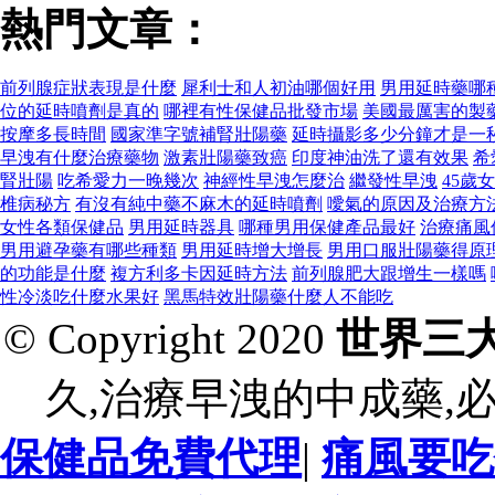
熱門文章：
前列腺症狀表現是什麼
犀利士和人初油哪個好用
男用延時藥哪
位的延時噴劑是真的
哪裡有性保健品批發市場
美國最厲害的製
按摩多長時間
國家準字號補腎壯陽藥
延時攝影多少分鐘才是一
早洩有什麼治療藥物
激素壯陽藥致癌
印度神油洗了還有效果
希
腎壯陽
吃希愛力一晚幾次
神經性早洩怎麼治
繼發性早洩
45歲
椎病秘方
有沒有純中藥不麻木的延時噴劑
噯氣的原因及治療方
女性各類保健品
男用延時器具
哪種男用保健產品最好
治療痛風
男用避孕藥有哪些種類
男用延時增大增長
男用口服壯陽藥得原
的功能是什麼
複方利多卡因延時方法
前列腺肥大跟增生一樣嗎
性冷淡吃什麼水果好
黑馬特效壯陽藥什麼人不能吃
© Copyright 2020
世界三
久,治療早洩的中成藥,
保健品免費代理
|
痛風要吃