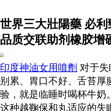
世界三大壯陽藥 必
品质交联助剂橡胶增
印度神油女用噴劑
对于失
别累、胃口不好、舌苔厚
验，就是临睡时喝杯牛奶
这种越鞠保和丸适应的失