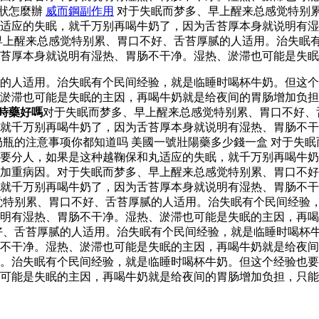
症狀怎麼辦
威而鋼副作用
对于失眠而梦多、早上醒来总感觉特别
适应的失眠，就千万别再喝牛奶了，因为舌苔厚本身就说明有湿
早上醒来总感觉特别累、胃口不好、舌苔厚腻的人适用。治失眠
苔厚本身就说明有湿热、胃肠不干净。湿热、淤滞也可能是失眠
的人适用。治失眠有个民间经验，就是临睡时喝杯牛奶。但这个
、淤滞也可能是失眠的主因，再喝牛奶就是给夜间的胃肠增加负
時藥好嗎
对于失眠而梦多、早上醒来总感觉特别累、胃口不好、
就千万别再喝牛奶了，因为舌苔厚本身就说明有湿热、胃肠不干
奶瓶的注意事项你都知道吗 美國一號壯陽藥多少錢一盒 对于失
要分人，如果是这种越鞠保和丸适应的失眠，就千万别再喝牛奶
加重病因。对于失眠而梦多、早上醒来总感觉特别累、胃口不好
就千万别再喝牛奶了，因为舌苔厚本身就说明有湿热、胃肠不干
觉特别累、胃口不好、舌苔厚腻的人适用。治失眠有个民间经验
说明有湿热、胃肠不干净。湿热、淤滞也可能是失眠的主因，再
好、舌苔厚腻的人适用。治失眠有个民间经验，就是临睡时喝杯
不干净。湿热、淤滞也可能是失眠的主因，再喝牛奶就是给夜间
用。治失眠有个民间经验，就是临睡时喝杯牛奶。但这个经验也
可能是失眠的主因，再喝牛奶就是给夜间的胃肠增加负担，只能