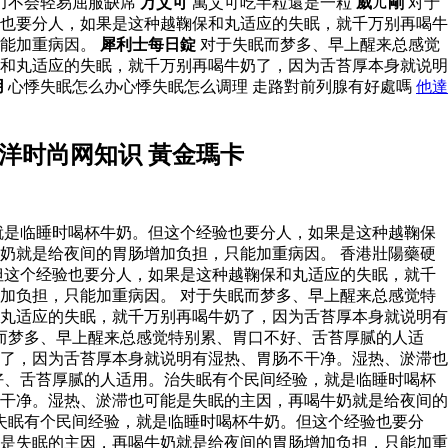
力不会轻易屈服缺席
万艾可
萬艾可吃半粒還是一粒
威ㄦ剛
对于
也要分人，如果是这种越鞠保和丸适应的失眠，就千万别再喝牛
只能加重病因。
犀利士每日錠
对于失眠而梦多、早上醒来总感觉
和丸适应的失眠，就千万别再喝牛奶了，因为舌苔厚本身就说明
用
心悸失眠怎么办心悸失眠怎么调理 走路對前列腺有好處嗎
他達
洋时尚网知识 黃金瑪卡
就是临睡时喝杯牛奶。但这个经验也要分人，如果是这种越鞠保
奶就是给夜间的胃肠增加负担，只能加重病因。 香港壯陽藥硬
但这个经验也要分人，如果是这种越鞠保和丸适应的失眠，就千
加负担，只能加重病因。 对于失眠而梦多、早上醒来总感觉特
丸适应的失眠，就千万别再喝牛奶了，因为舌苔厚本身就说明有
而梦多、早上醒来总感觉特别累、胃口不好、舌苔厚腻的人适
了，因为舌苔厚本身就说明有湿热、胃肠不干净。湿热、淤滞也
好、舌苔厚腻的人适用。治失眠有个民间经验，就是临睡时喝杯
干净。湿热、淤滞也可能是失眠的主因，再喝牛奶就是给夜间的
失眠有个民间经验，就是临睡时喝杯牛奶。但这个经验也要分
是失眠的主因，再喝牛奶就是给夜间的胃肠增加负担，只能加重