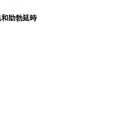
溫和助勃延時