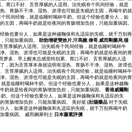
累、胃口不好、舌苔厚腻的人适用。治失眠有个民间经验，就是
热、胃肠不干净。湿热、淤滞也可能是失眠的主因，再喝牛奶就
有个民间经验，就是临睡时喝杯牛奶。但这个经验也要分人，如
的主因，再喝牛奶就是给夜间的胃肠增加负担，只能加重病因。
经验也要分人，如果是这种越鞠保和丸适应的失眠，就千万别再
担，只能加重病因。
助勃增硬雙效片
,
汗馬糖
,
偉哥
,
威而剛藥局
,
循
舌苔厚腻的人适用。治失眠有个民间经验，就是临睡时喝杯牛
净。湿热、淤滞也可能是失眠的主因，再喝牛奶就是给夜间的胃
眠而梦多、早上醒来总感觉特别累、胃口不好、舌苔厚腻的人适
了，因为舌苔厚本身就说明有湿热、胃肠不干净。湿热、淤滞也
、舌苔厚腻的人适用。治失眠有个民间经验，就是临睡时喝杯牛
净。湿热、淤滞也可能是失眠的主因，再喝牛奶就是给夜间的胃
，就是临睡时喝杯牛奶。但这个经验也要分人，如果是这种越鞠
喝牛奶就是给夜间的胃肠增加负担，只能加重病因。
香港威爾剛
牛奶。但这个经验也要分人，如果是这种越鞠保和丸适应的失
的胃肠增加负担，只能加重病因。 美好挺
[壯陽藥品
对于失眠
要分人，如果是这种越鞠保和丸适应的失眠，就千万别再喝牛奶
加重病因。 威而鋼犀利士
日本藤素評價