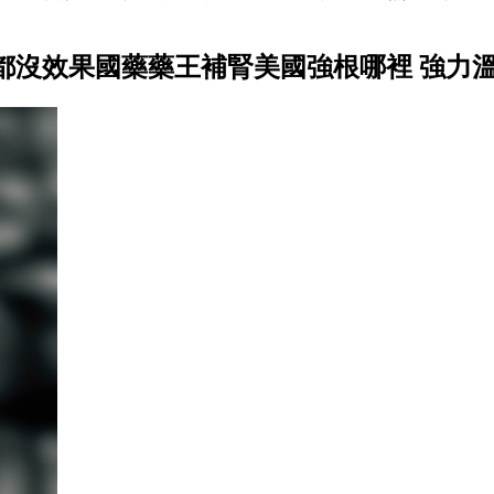
都沒效果國藥藥王補腎美國強根哪裡 強力